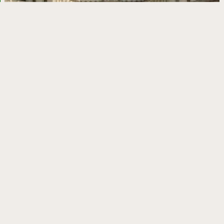
Достопримечательности Турина: что посмотреть
в столице Пьемонта
Сакра-ди-Сан-Микеле: немой персонаж
легендарного романа «Имя розы»