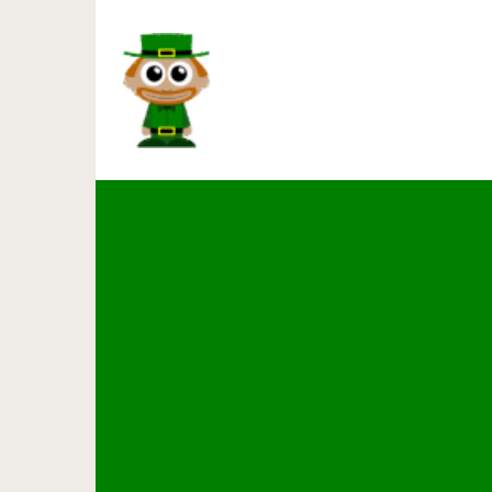
Сафранболу: город шафрана