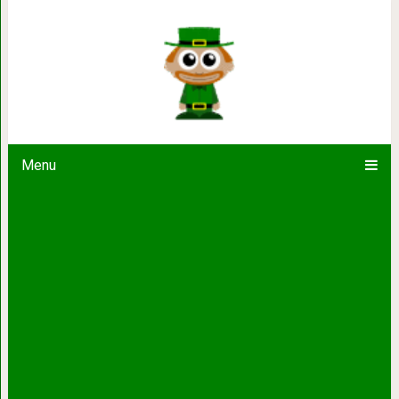
Замки Швейцарии: самые красивы
цитадел
Menu