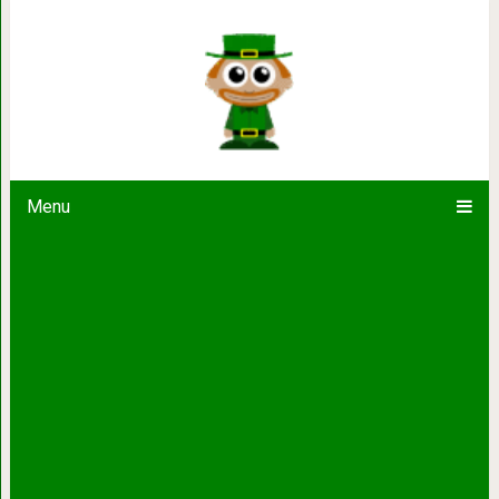
11 актёров и актрис, которые пер
карьеру одним успе
Menu