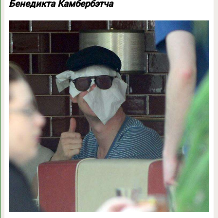
Бенедикта Камбербэтча