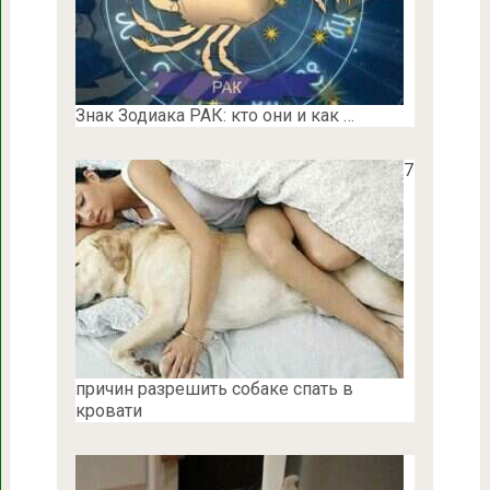
Знак Зодиака РАК: кто они и как …
7
причин разрешить собаке спать в
кровати