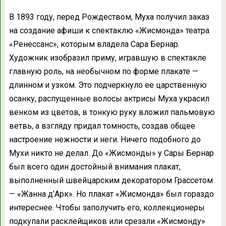
В 1893 году, перед Рождеством, Муха получил заказ
на создание афиши к спектаклю «Жисмонда» театра
«Ренессанс», которым владела Сара Бернар.
Художник изобразил приму, игравшую в спектакле
главную роль, на необычном по форме плакате —
длинном и узком. Это подчеркнуло ее царственную
осанку, распущенные волосы актрисы Муха украсил
венком из цветов, в тонкую руку вложил пальмовую
ветвь, а взгляду придал томность, создав общее
настроение нежности и неги. Ничего подобного до
Мухи никто не делал. До «Жисмонды» у Сары Бернар
был всего один достойный внимания плакат,
выполненный швейцарским декоратором Грассетом
— «Жанна д’Арк». Но плакат «Жисмонда» был гораздо
интереснее. Чтобы заполучить его, коллекционеры
подкупали расклейщиков или срезали «Жисмонду»