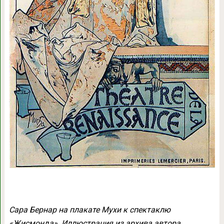
Сара Бернар на плакате Мухи к спектаклю
«Жисмонда». Иллюстрация из архива автора