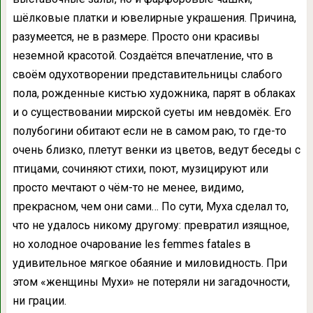
шёлковые платки и ювелирные украшения. Причина,
разумеется, не в размере. Просто они красивы
неземной красотой. Создаётся впечатление, что в
своём одухотворении представительницы слабого
пола, рожденные кистью художника, парят в облаках
и о существовании мирской суеты им невдомёк. Его
полубогини обитают если не в самом раю, то где-то
очень близко, плетут венки из цветов, ведут беседы с
птицами, сочиняют стихи, поют, музицируют или
просто мечтают о чём-то не менее, видимо,
прекрасном, чем они сами… По сути, Муха сделал то,
что не удалось никому другому: превратил изящное,
но холодное очарование les femmes fatales в
удивительное мягкое обаяние и миловидность. При
этом «женщины Мухи» не потеряли ни загадочности,
ни грации.