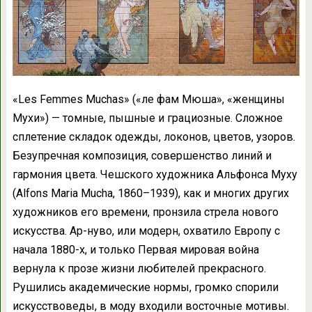
«Les Femmes Muchas» («ле фам Мюша», «женщины
Мухи») — томные, пышные и грациозные. Сложное
сплетение складок одежды, локонов, цветов, узоров.
Безупречная композиция, совершенство линий и
гармония цвета. Чешского художника Альфонса Муху
(Alfons Maria Mucha, 1860–1939), как и многих других
художников его времени, пронзила стрела нового
искусства. Ар-нуво, или модерн, охватило Европу с
начала 1880-х, и только Первая мировая война
вернула к прозе жизни любителей прекрасного.
Рушились академические нормы, громко спорили
искусствоведы, в моду входили восточные мотивы.