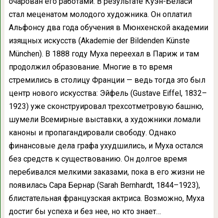
очарован его работами. В результате Куэн-Беласи
стал меценатом молодого художника. Он оплатил
Альфонсу два года обучения в Мюнхенской академии
изящных искусств (Akademie der Bildenden Künste
München). В 1888 году Муха переехал в Париж и там
продолжил образование. Многие в то время
стремились в столицу Франции — ведь тогда это был
центр нового искусства: Эйфель (Gustave Eiffel, 1832–
1923) уже сконструировал трехсотметровую башню,
шумели Всемирные выставки, а художники ломали
каноны и пропагандировали свободу. Однако
финансовые дела графа ухудшились, и Муха остался
без средств к существованию. Он долгое время
перебивался мелкими заказами, пока в его жизни не
появилась Сара Бернар (Sarah Bernhardt, 1844–1923),
блистательная французская актриса. Возможно, Муха
достиг бы успеха и без нее, но кто знает…