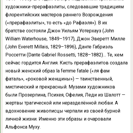
художники-прерафаэлиты, следовавшие традициям
флорентийских мастеров раннего Возрождения
(«прерафаэлиты», то есть «до Рафаэля»). В их
братстве состояли Джон Уильям Уотерхауз (John
William Waterhouse, 1849–1917), Джон Эверетт Милле
(John Everett Millais, 1829–1896), Данте Габриэль
Россетти (Dante Gabriel Rossetti, 1828–1882)… Те, кем
сейчас гордится Англия. Кисть прерафаэлитов создала
новый женский образ la femme fatale («ля фам
фаталь», «роковой женщины») — таинственный,
мистический и прекрасный. Музами художников
были Прозерпина, Психея, Офелия, Леди из Шалотт —
жертвы трагической или неразделённой любви. А
вдохновение живописцы черпали из своей бурной
личной жизни. Именно эти образы и очаровали
Альфонса Муху.