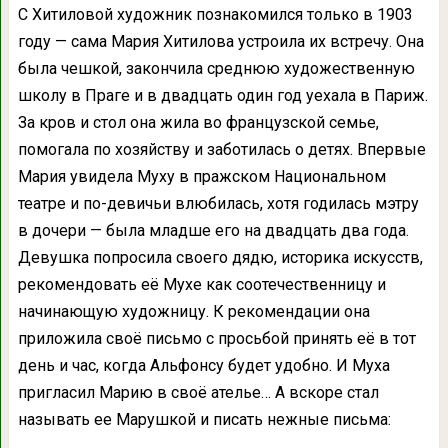
С Хитиловой художник познакомился только в 1903
году — сама Мария Хитилова устроила их встречу. Она
была чешкой, закончила среднюю художественную
школу в Праге и в двадцать один год уехала в Париж.
За кров и стол она жила во французской семье,
помогала по хозяйству и заботилась о детях. Впервые
Мария увидела Муху в пражском Национальном
театре и по-девичьи влюбилась, хотя годилась мэтру
в дочери — была младше его на двадцать два года.
Девушка попросила своего дядю, историка искусств,
рекомендовать её Мухе как соотечественницу и
начинающую художницу. К рекомендации она
приложила своё письмо с просьбой принять её в тот
день и час, когда Альфонсу будет удобно. И Муха
пригласил Марию в своё ателье… А вскоре стал
называть ее Марушкой и писать нежные письма: