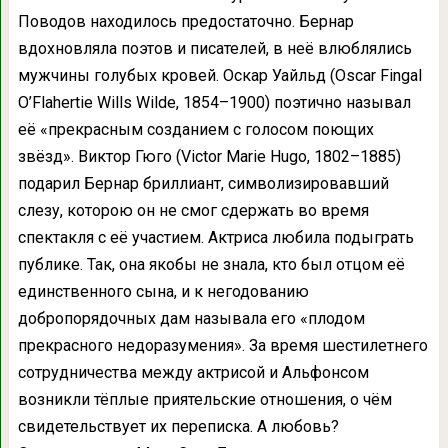
Поводов находилось предостаточно. Бернар
вдохновляла поэтов и писателей, в неё влюблялись
мужчины голубых кровей. Оскар Уайльд (Oscar Fingal
O’Flahertie Wills Wilde, 1854–1900) поэтично называл
её «прекрасным созданием с голосом поющих
звёзд». Виктор Гюго (Victor Marie Hugo, 1802–1885)
подарил Бернар бриллиант, символизировавший
слезу, которою он не смог сдержать во время
спектакля с её участием. Актриса любила подыграть
публике. Так, она якобы не знала, кто был отцом её
единственного сына, и к негодованию
добропорядочных дам называла его «плодом
прекрасного недоразумения». За время шестилетнего
сотрудничества между актрисой и Альфонсом
возникли тёплые приятельские отношения, о чём
свидетельствует их переписка. А любовь?