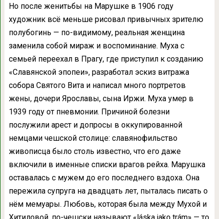
Но после женитьбы на Марушке в 1906 году
художник всё меньше рисовал привычных зрителю
полубогинь — по-видимому, реальная женщина
заменила собой мираж и воспоминание. Муха с
семьей переехал в Прагу, где приступил к созданию
«Славянской эпопеи», разработал эскиз витража
собора Святого Вита и написал много портретов
жены, дочери Ярославы, сына Иржи. Муха умер в
1939 году от пневмонии. Причиной болезни
послужили арест и допросы в оккупированной
немцами чешской столице: славянофильство
живописца было столь известно, что его даже
включили в именные списки врагов рейха. Марушка
оставалась с мужем до его последнего вздоха. Она
пережила супруга на двадцать лет, пыталась писать о
нём мемуары. Любовь, которая была между Мухой и
Хитиловой, по-чешски называют «láska jako trám» — то