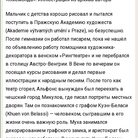
Мальчик с детства хорошо рисовал и пытался
поступить в Пражскую Академию художеств
(Akademie výtvarných umění v Praze), но безуспешно.
После гимназии он работал писарем, пока не нашёл
по объявлению работу помощника художника-
декоратора в венском «Рингтеатре» и не перебрался
в столицу Австро-Венгрии. В Вене по вечерам он
посещал курсы рисования и делал первые
иллюстрации к народным песням. После того как
театр сгорел, Альфонс вынужден был переехать в
чешский город Микулов, где писал портреты местных
дворян. Там он познакомился с графом Куэн-Беласи
(Khuen von Belassi) — человеком, сыгравшим в его
жизни очень важную роль. Муха занимался
декорированием графского замка, и аристократ был