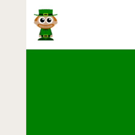
10 самых красивых пород до
сможет усомнит