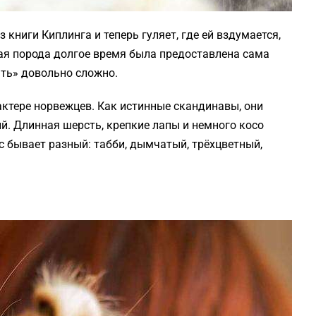
книги Киплинга и теперь гуляет, где ей вздумается,
ная порода долгое время была предоставлена сама
ать» довольно сложно.
актере норвежцев. Как истинные скандинавы, они
й. Длинная шерсть, крепкие лапы и немного косо
 бывает разный: табби, дымчатый, трёхцветный,