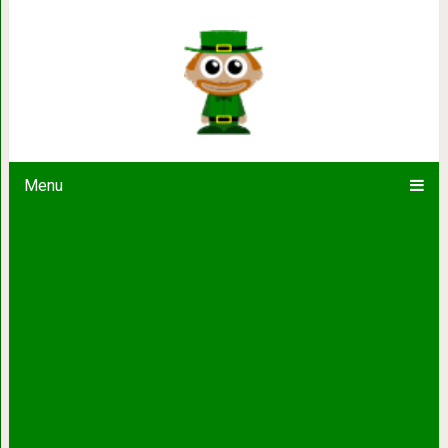
«Две судьбы» 
Menu