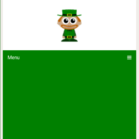
Пес унаследовал 80 млн долларов и
дом в Майами, ранее прин
Menu