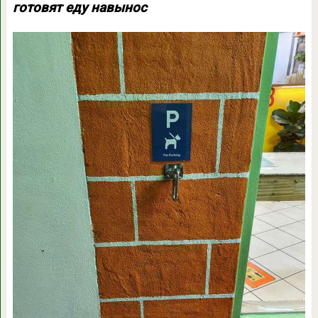
готовят еду навынос