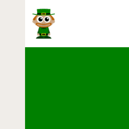
5 советов нейробиолога: Ч
ра