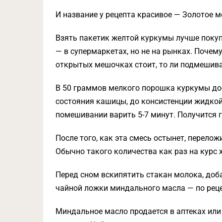
И название у рецепта красивое — Золотое м
Взять пакетик желтой куркумы лучше покуп
— в супермаркетах, но не на рынках. Почему-
открытых мешочках стоит, то ли подмешива
В 50 граммов мелкого порошка куркумы доб
состояния кашицы, до консистенции жидкой
помешивании варить 5-7 минут. Получится г
После того, как эта смесь остынет, перелож
Обычно такого количества как раз на курс хв
Перед сном вскипятить стакан молока, доб
чайной ложки миндального масла — по реце
Миндальное масло продается в аптеках или 