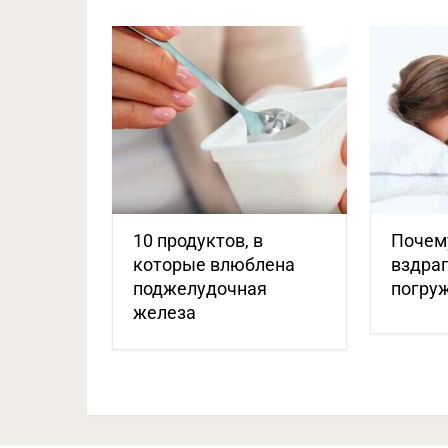
10 продуктов, в
Почем
которые влюблена
вздра
поджелудочная
погруж
железа