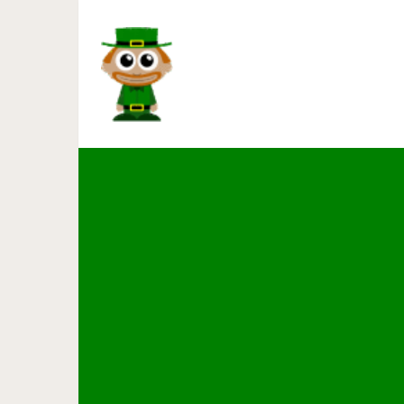
30 завораживающих фото, на
ци