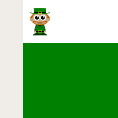
16 удивительных примеров,
настоящий худо