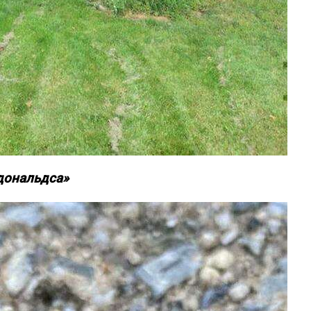
кдональдса»