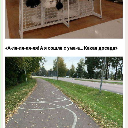
«А-ля-ля-ля-ля! А я сошла с ума-а… Какая досада»