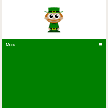
20 нелепых и абсурдных причин, п
грандиозные и
Menu