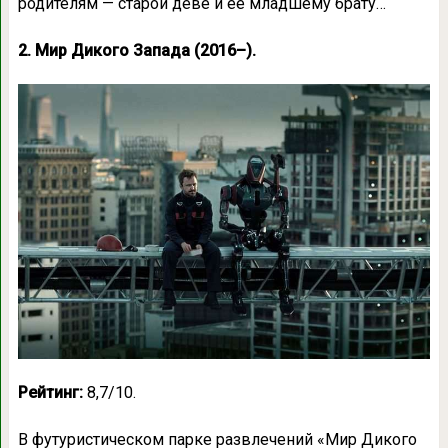
родителям — старой деве и её младшему брату…
2. Мир Дикого Запада (2016–).
Рейтинг:
8,7/10.
В футуристическом парке развлечений «Мир Дикого