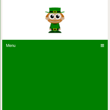
Замок Розенборг: резиденция датс
Копенгаге
Menu