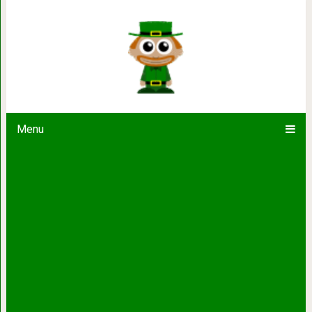
Замок Кройценштайн: древняя крепо
Вены
Menu