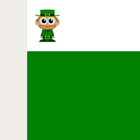
Самые забавные собаки кор