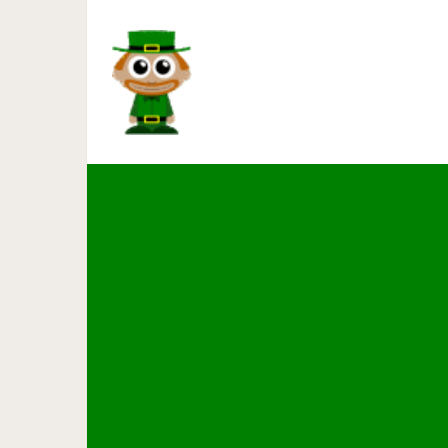
Весёлая фото-подборка: 
стесн