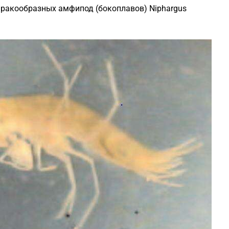
 ракообразных амфипод (бокоплавов) Niphargus