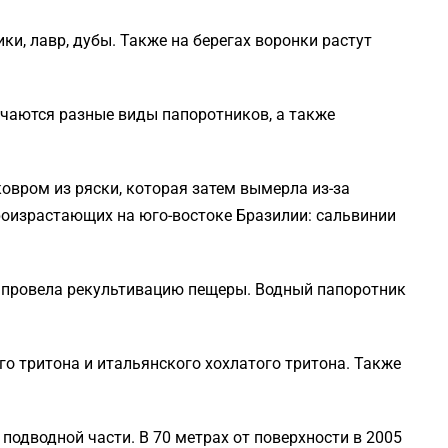
и, лавр, дубы. Также на берегах воронки растут
ечаются разные виды папоротников, а также
овром из ряски, которая затем вымерла из-за
роизрастающих на юго-востоке Бразилии: сальвинии
а провела рекультивацию пещеры. Водный папоротник
о тритона и итальянского хохлатого тритона. Также
дводной части. В 70 метрах от поверхности в 2005