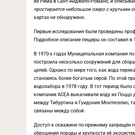
из Рима в Сант-Анджело-Романо, и описывае
простирается небольшое озеро с крутыми 
картах не обнаружено.
Первые исследования были проведены проф
Подробное описание пещеры он составил в 1
В 1970-х годах Муниципальная компания п
построила несколько сооружений для сбор
целей. Однако по мере того, как вода перек
становясь более богатым серой. По этой пр
водозабора в 1978 году. В тот период было
компании ACEA выкачивали воду из Поццо д
между Тибуртина и Гуидония Монтеселио, та
связаны между собой.
Доступ к скважине по-прежнему запрещён п
обрушения породы и хрупкости её экосисте