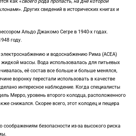
тся как «
своего рода пропасть, на дне которой
склонам
и». Других сведений в исторических книгах и
ессором Альдо Джакомо Сегре в 1940-х годах.
948 году.
о электроснабжению и водоснабжению Рима (ACEA)
а жидкой массы. Вода использовалась для питьевых
ачивалась, её состав все больше и больше менялся,
ичине воронку перестали использовать в качестве
 сделано интересное наблюдение. Когда специалисты
ель Мерро, уровень второго колодца, расположенного
кже снижался. Скорее всего, этот колодец и пещера
о соображениям безопасности из-за высокого риска
мы.