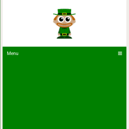
Психолог метко ответил одной 
перечисляла, чего
Menu