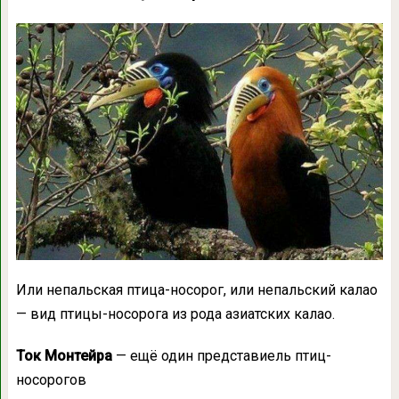
Или непальская птица-носорог, или непальский калао
— вид птицы-носорога из рода азиатских калао.
Ток Монтейра
— ещё один представиель птиц-
носорогов