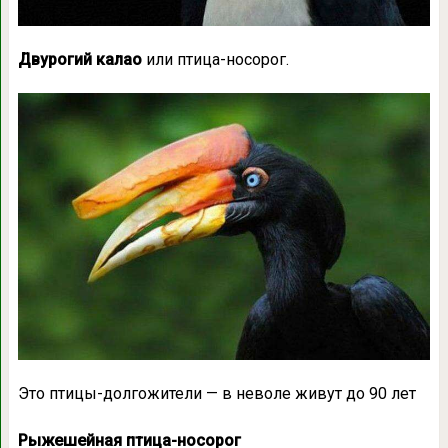
Двурогий калао
или птица-носорог.
Это птицы-долгожители — в неволе живут до 90 лет
Рыжешейная птица-носорог