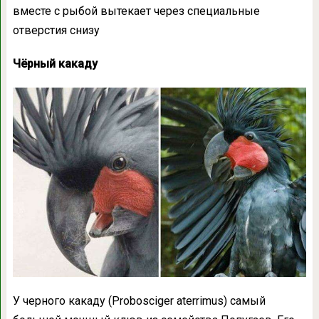
вместе с рыбой вытекает через специальные
отверстия снизу
Чёрный какаду
У черного какаду (Probosciger aterrimus) самый