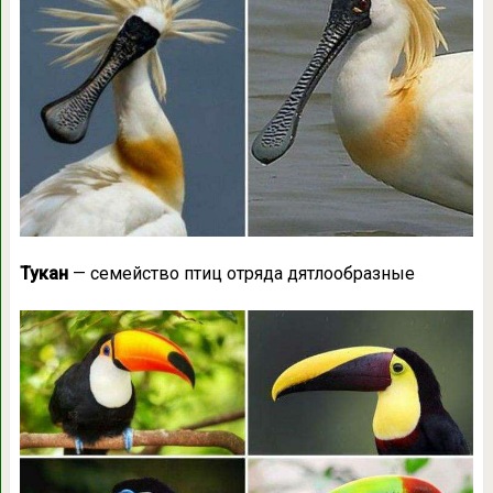
Тукан
— семейство птиц отряда дятлообразные