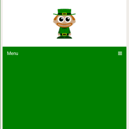
От котла к минимализму: дизайне
интерьер кухни в теч
Menu