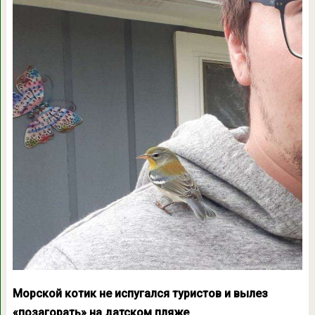
Морской котик не испугался туристов и вылез
«позагорать» на датском пляже