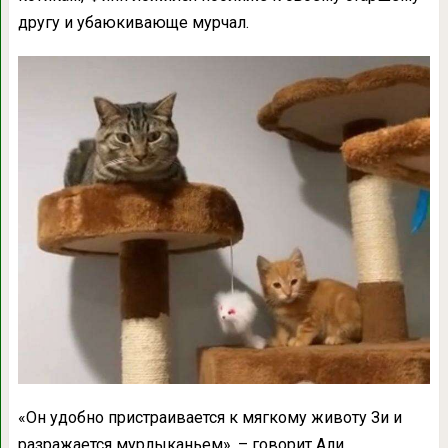
другу и убаюкивающе мурчал.
«Он удобно пристраивается к мягкому животу Зи и
разражается мурлыканьем», – говорит Али.