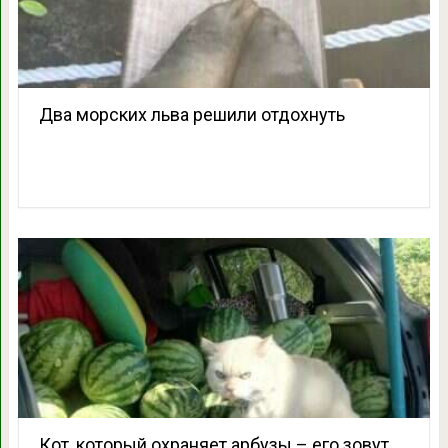
Два морских льва решили отдохнуть
Кот, который охраняет арбузы – его зовут