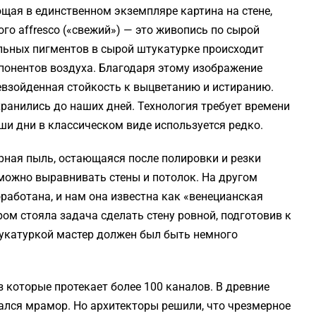
ющая в единственном экземпляре картина на стене,
го аffresco («свежий») — это живопись по сырой
альных пигментов в сырой штукатурке происходит
понентов воздуха. Благодаря этому изображение
евзойденная стойкость к выцветанию и истиранию.
ранились до наших дней. Технология требует времени
аши дни в классическом виде используется редко.
рная пыль, остающаяся после полировки и резки
можно выравнивать стены и потолок. На другом
работана, и нам она известна как «венецианская
ом стояла задача сделать стену ровной, подготовив к
тукатуркой мастер должен был быть немного
з которые протекает более 100 каналов. В древние
ался мрамор. Но архитекторы решили, что чрезмерное