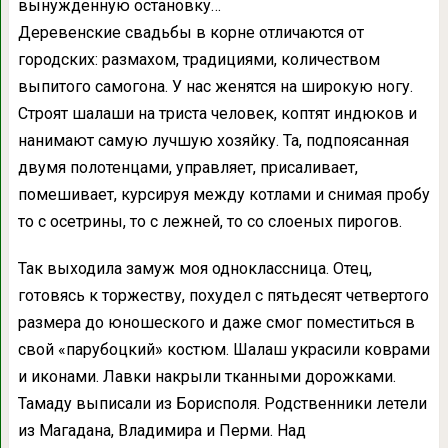
вынужденную остановку…
Деревенские свадьбы в корне отличаются от
городских: размахом, традициями, количеством
выпитого самогона. У нас женятся на широкую ногу.
Строят шалаши на триста человек, коптят индюков и
нанимают самую лучшую хозяйку. Та, подпоясанная
двумя полотенцами, управляет, присаливает,
помешивает, курсируя между котлами и снимая пробу
то с осетрины, то с лежней, то со слоеных пирогов.
Так выходила замуж моя одноклассница. Отец,
готовясь к торжеству, похудел с пятьдесят четвертого
размера до юношеского и даже смог поместиться в
свой «парубоцкий» костюм. Шалаш украсили коврами
и иконами. Лавки накрыли тканными дорожками.
Тамаду выписали из Борисполя. Родственники летели
из Магадана, Владимира и Перми. Над