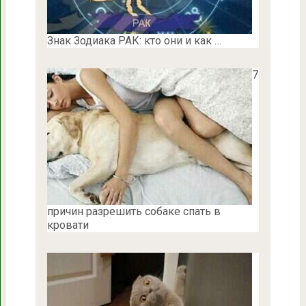
Знак Зодиака РАК: кто они и как …
7
причин разрешить собаке спать в
кровати