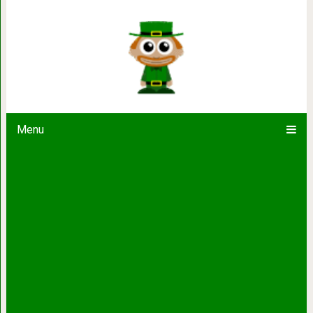
Лисёнок перепутал собаку со свое
которая её выгуливала. Потер
Menu