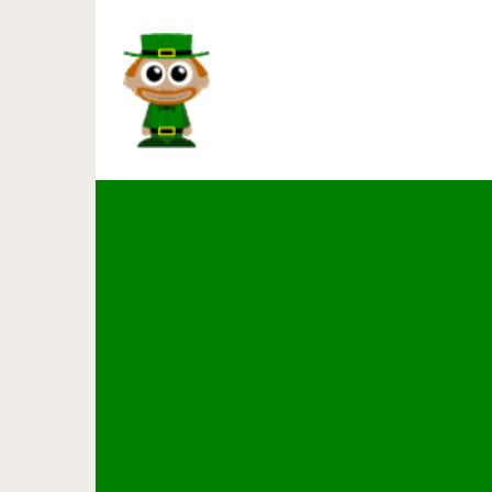
Когда австралиец нашел стра
нём содержится золото, н