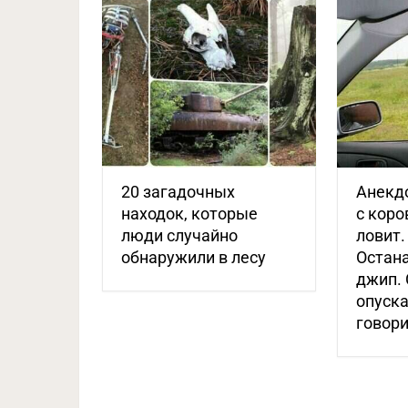
20 загадочных
Анекдо
находок, которые
с коро
люди случайно
ловит.
обнаружили в лесу
Остан
джип. 
опуска
говор