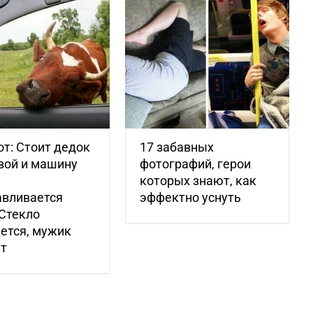
т: Стоит дедок
17 забавных
вой и машину
фотографий, герои
которых знают, как
авливается
эффектно уснуть
Стекло
ется, мужик
ит