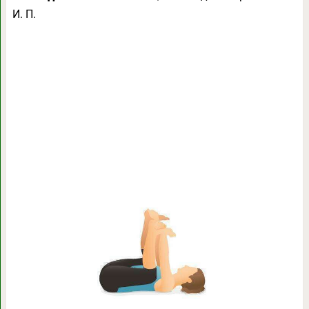
И. П.