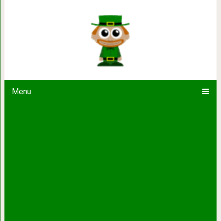
Мужчина хотел построить домик на в
построил целый 
Menu