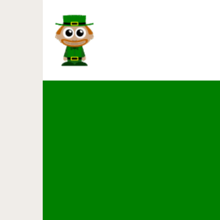
Итальянская Ривьера: рай
которые создан