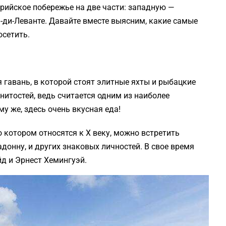
урийское побережье на две части: западную —
-ди-Леванте. Давайте вместе выясним, какие самые
осетить.
 гавань, в которой стоят элитные яхты и рыбацкие
итостей, ведь считается одним из наиболее
у же, здесь очень вкусная еда!
 котором относятся к Х веку, можно встретить
онну, и других знаковых личностей. В свое время
д и Эрнест Хемингуэй.