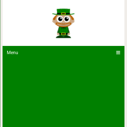
«Хрущевка» покажется хоромами 
апартамент
Menu