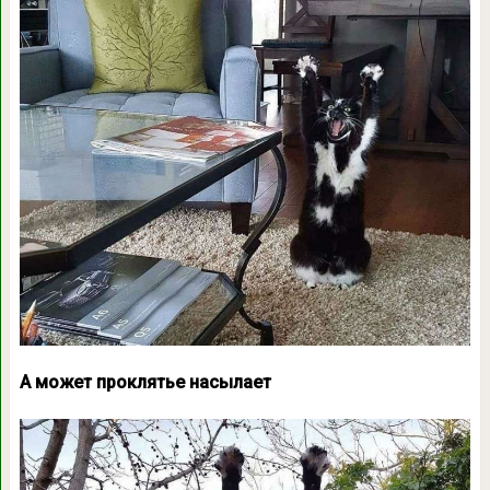
А может проклятье насылает