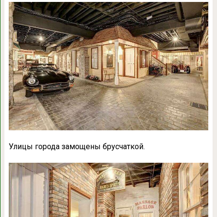
Улицы города замощены брусчаткой.