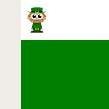
Джон Бон Джови открыл два р
в н