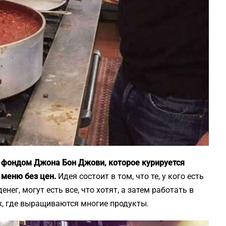
е фондом Джона Бон Джови, которое курируется
 меню без цен.
Идея состоит в том, что те, у кого есть
денег, могут есть все, что хотят, а затем работать в
х, где выращиваются многие продукты.