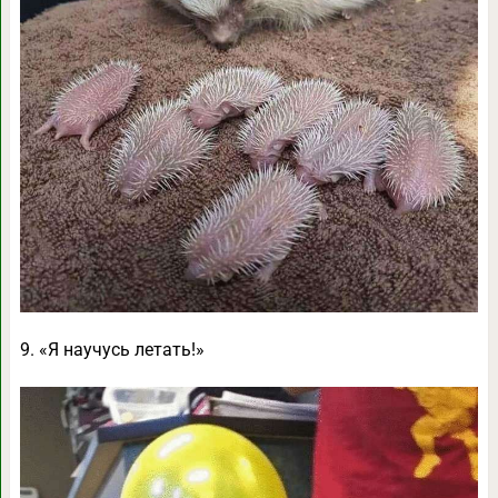
9. «Я научусь летать!»