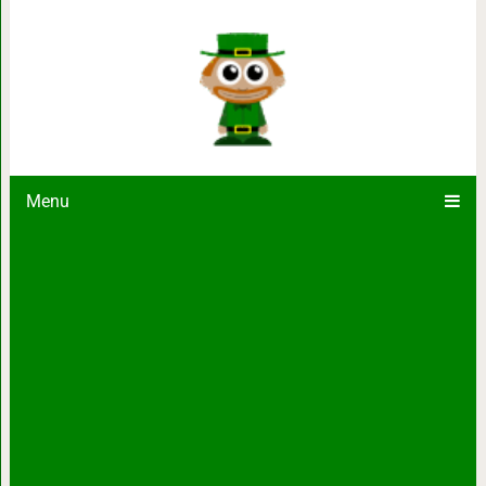
25 душещипательных фото, котор
«железных» и
Menu