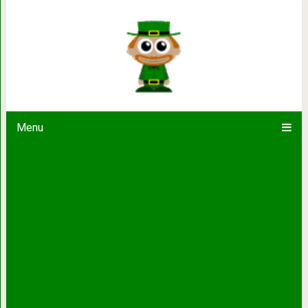
Чем позднее вы станете папой, т
ребёнка
Menu