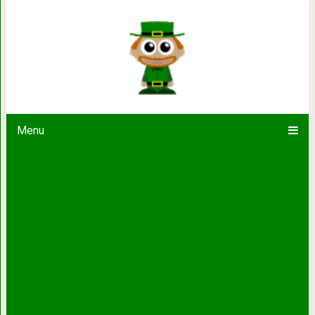
Болонка научилась вставать на задн
постоянно. А людям остаётс
Menu