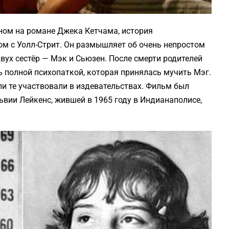
ном на романе Джека Кетчама, история
м с Уолл-Стрит. Он размышляет об очень непростом
двух сестёр — Мэк и Сьюзен. После смерти родителей
сь полной психопаткой, которая принялась мучить Мэг.
сли те участвовали в издевательствах. Фильм был
ьвии Лейкенс, жившей в 1965 году в Индианаполисе,