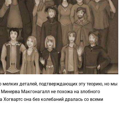
 мелких деталей, подтверждающих эту теорию, но мы
е Минерва Макгонагалл не похожа на злобного
за Хогвартс она без колебаний дралась со всеми