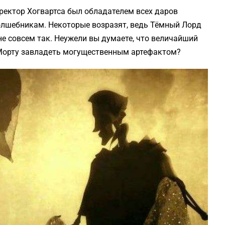
иректор Хогвартса был обладателем всех даров
волшебникам. Некоторые возразят, ведь Тёмный Лорд
не совсем так. Неужели вы думаете, что величайший
-Морту завладеть могущественным артефактом?