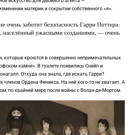
ное искусство для двойного агента —
изменении материи и сокрытии собственного «я».
не очень заботит безопасность Гарри Поттера.
с, населённый ужасными созданиями, — очень
и, которые кроются в совершенно непримечательных
офском камне». В туалете появились Снейп и
онагалл. Откуда она знала, где искать Гарри?
членов Ордена Феникса. На ней кого-то не хватает. А
м, по крайней мере после войны с Волан-де-Мортом.