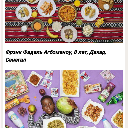
Фрэнк Фадель Агбоменоу, 8 лет, Дакар,
Сенегал