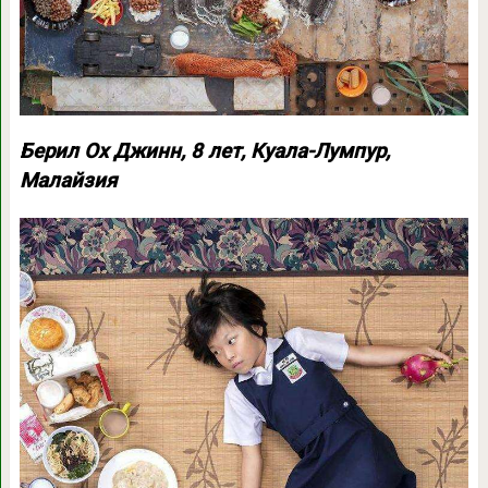
Берил Ох Джинн, 8 лет, Куала-Лумпур,
Малайзия