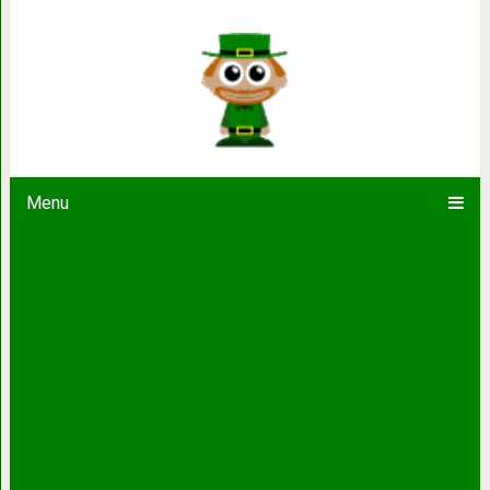
20 милейших фото: мамы-кошки, п
своих кот
Menu