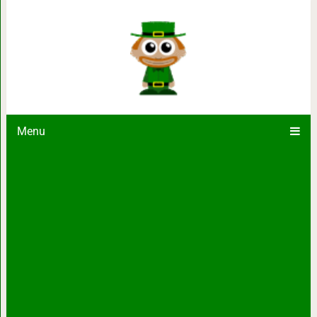
17 забавных фотографий, герои ко
уснуть
Menu