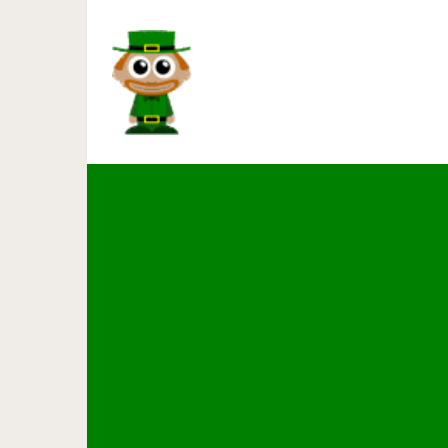
15 случаев, когда животны
зеркале и выдава